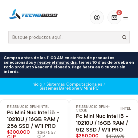
0
Compra antes de las 11:00 AM en cientos de productos
seleccionados y
recibe el mismo día
, tienes 10 días de prueba en
todo producto Reacondicionado. Paga hasta en 6 cuotas sin
interés.
Inicio
Sistemas Computacionales
Sistemas Barebone y Mini PC
RE:SBNUC10I5FNH
|
INTEL
RE:SBNUC10I5FNH-
-18% OFF
-27% OFF
|
INTEL
512GB
Pc Mini Nuc Intel i5 -
Envío Gratis
Envío Gratis
Pc Mini Nuc Intel i5 -
10210U / 16GB RAM /
10210U / 16GB RAM /
256 SSD / W11 PRO
512 SSD / W11 PRO
$300.000
$367.557
$350.000
CLP
$479.978
CLP