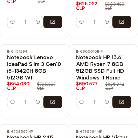
CLP
CLP
$625.022
$800.489
CLP
CLP
Cantidad
Cantidad
IN:6457294
|
IN:6805010
|
HP
-18% OFF
-17% OFF
Notebook Lenovo
Notebook HP 15.6"
Envío Gratis
Envío Gratis
IdeaPad Slim 3 Gen10
AMD Ryzen 7 8GB
i5-13420H 8GB
512GB SSD Full HD
512GB W11
Windows 11 Home
$654.030
$690.577
$795.367
$835.342
CLP
CLP
CLP
CLP
Cantidad
Cantidad
IN:6708597
|
HP
IN:6765564
|
HP
-21% OFF
-23% OFF
Notebook HP 245
Notebook HP Victus