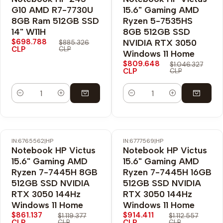
Envío Gratis
Envío Gratis
G10 AMD R7-7730U
15.6" Gaming AMD
8GB Ram 512GB SSD
Ryzen 5-7535HS
14" W11H
8GB 512GB SSD
$698.788
NVIDIA RTX 3050
$885.326
CLP
CLP
Windows 11 Home
$809.648
$1.046.327
CLP
CLP
Cantidad
Cantidad
IN:6765562
|
HP
IN:6777569
|
HP
-23% OFF
-18% OFF
Notebook HP Victus
Notebook HP Victus
Envío Gratis
Envío Gratis
15.6" Gaming AMD
15.6" Gaming AMD
Ryzen 7-7445H 8GB
Ryzen 7-7445H 16GB
512GB SSD NVIDIA
512GB SSD NVIDIA
RTX 3050 144Hz
RTX 3050 144Hz
Windows 11 Home
Windows 11 Home
$861.137
$914.411
$1.119.377
$1.112.557
CLP
CLP
CLP
CLP