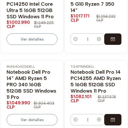
PC14250 Intel Core
5 G10 Ryzen 7 350
No disponible
Ultra 5 16GB 512GB
14"
$1.017.171
SSD Windows 11 Pro
$1.256.232
CLP
CLP
$1.002.990
$1.249.225
CLP
CLP
Ver detalles
Cantidad
IN:6640425
|
DELL
TG:6F1NR
|
DELL
-20% OFF
-19% OFF
Notebook Dell Pro
Notebook Dell Pro 14
Envío Gratis
Nuevo
14" AMD Ryzen 5
PC14255 AMD Ryzen
No disponible
PRO 340 16GB
5 16GB 512GB SSD
512GB SSD Windows
Windows 11 Pro
$1.082.101
11 Pro
$1.337.578
CLP
CLP
$1.049.990
$1.304.403
CLP
CLP
Ver detalles
Cantidad