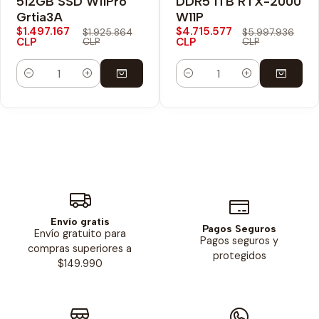
512GB SSD W11Pro
DDR5 1TB RTX-2000
Grtia3A
W11P
$1.497.167
$4.715.577
$1.925.864
$5.997.936
CLP
CLP
CLP
CLP
Cantidad
Cantidad
Envío gratis
Pagos Seguros
Envío gratuito para
Pagos seguros y
compras superiores a
protegidos
$149.990