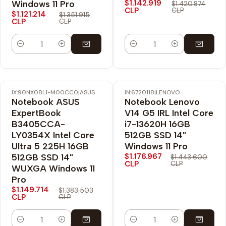
$1.142.919
Windows 11 Pro
$1.420.874
CLP
CLP
$1.121.214
$1.351.915
CLP
CLP
Cantidad
Cantidad
IX:90NX08L1-M00CC0
|
ASUS
IN:6720118
|
LENOVO
-17% OFF
-18% OFF
Notebook ASUS
Notebook Lenovo
Nuevo
Envío Gratis
ExpertBook
V14 G5 IRL Intel Core
B3405CCA-
i7-13620H 16GB
LY0354X Intel Core
512GB SSD 14"
Ultra 5 225H 16GB
Windows 11 Pro
$1.176.967
512GB SSD 14"
$1.443.600
CLP
CLP
WUXGA Windows 11
Pro
$1.149.714
$1.383.503
CLP
CLP
Cantidad
Cantidad