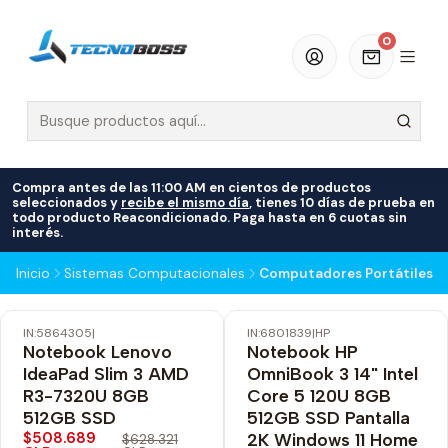
0
Compra antes de las 11:00 AM en cientos de productos
seleccionados y
recibe el mismo día
, tienes 10 días de prueba en
todo producto Reacondicionado. Paga hasta en 6 cuotas sin
interés.
Inicio
Sistemas Computacionales
Computadores Portátiles
IN:5864305
|
IN:6801839
|
HP
-19% OFF
-22% OFF
Notebook Lenovo
Notebook HP
Envío Gratis
Envío Gratis
IdeaPad Slim 3 AMD
OmniBook 3 14" Intel
R3-7320U 8GB
Core 5 120U 8GB
512GB SSD
512GB SSD Pantalla
$508.689
2K Windows 11 Home
$628.321