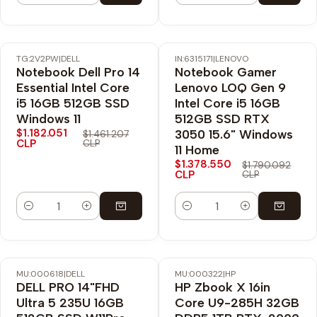
TG:2V2PW
|
DELL
IN:6315171
|
LENOVO
-19% OFF
-23% OFF
Notebook Dell Pro 14
Notebook Gamer
Nuevo
Envío Gratis
Essential Intel Core
Lenovo LOQ Gen 9
i5 16GB 512GB SSD
Intel Core i5 16GB
Windows 11
512GB SSD RTX
$1.182.051
3050 15.6" Windows
$1.461.207
CLP
CLP
11 Home
$1.378.550
$1.790.092
CLP
CLP
Cantidad
Cantidad
MU:000618
|
DELL
MU:000322
|
HP
-22% OFF
-21% OFF
DELL PRO 14"FHD
HP Zbook X 16in
Envío Gratis
Envío Gratis
Ultra 5 235U 16GB
Core U9-285H 32GB