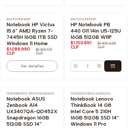
IN:6707694
|
HP
MU:000340
|
HP
-17% OFF
-22% OFF
Notebook HP Victus
HP Notebook PB
Envío Gratis
Envío Gratis
15.6" AMD Ryzen 7-
440 G11 14in U5-125U
No disponible
7445H 16GB 1TB SSD
16GB 512GB W11P
$1.103.691
Windows 11 Home
$1.415.533
CLP
CLP
$1.088.990
$1.313.173
CLP
CLP
Ver detalles
Cantidad
IX:90NB1502-M00V60
|
ASUS
IX:21SG009HCL
|
LENOVO
-17% OFF
-20% OFF
Notebook ASUS
Notebook Lenovo
Nuevo
Nuevo
Zenbook A14
ThinkBook 14 G8
UX3407QA-QD452X
Intel Core 5 210H
Snapdragon 16GB
16GB 512GB SSD 14"
512GB SSD 14"
Windows 11 Pro