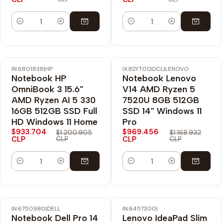
Cantidad
Cantidad
IN:6801838
|
HP
IX:82YT013DCL
|
LENOVO
-22% OFF
-17% OFF
Notebook HP
Notebook Lenovo
Envío Gratis
Nuevo
OmniBook 3 15.6"
V14 AMD Ryzen 5
AMD Ryzen AI 5 330
7520U 8GB 512GB
16GB 512GB SSD Full
SSD 14" Windows 11
HD Windows 11 Home
Pro
$933.704
$969.456
$1.200.905
$1.168.932
CLP
CLP
CLP
CLP
Cantidad
Cantidad
IN:6750980
|
DELL
IN:6457300
|
-20% OFF
-19% OFF
Notebook Dell Pro 14
Lenovo IdeaPad Slim
Envío Gratis
Envío Gratis