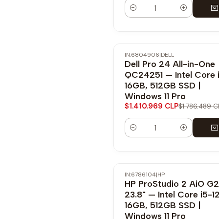
Cantidad
IN:6804906
|
DELL
-21% OFF
Dell Pro 24 All-in-One
QC24251 — Intel Core i
16GB, 512GB SSD |
Windows 11 Pro
$1.410.969 CLP
$1.786.489 C
Cantidad
IN:6786104
|
HP
-23% OFF
HP ProStudio 2 AiO G2
23.8" — Intel Core i5-1
16GB, 512GB SSD |
Windows 11 Pro