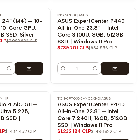
LE
IN:6737888
|
ASUS
-21% OFF
 24" (M4) — 10-
ASUS ExpertCenter P440
 10-Core GPU,
All-in-One 23.8" — Intel
B SSD, Silver
Core 3 100U, 8GB, 512GB
CLP
SSD | Windows 11 Pro
$2.983.882 CLP
$739.701 CLP
$934.556 CLP
Cantidad
BM
|
HP
TG:90PT03X6-M02XN0
|
ASUS
-18% OFF
io 4 AiO G1i —
ASUS ExpertCenter P440
Ultra 5 225,
All-in-One 23.8" — Intel
GB SSD |
Core 7 240H, 16GB, 512GB
SSD | Windows 11 Pro
CLP
$1.232.184 CLP
$1.434.452 CLP
$1.496.822 CLP