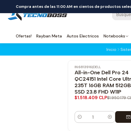
Compra antes de las 11:00 AM en cientos de productos sel
Ofertas!
Rayban Meta
Autos Electricos
Notebooks
Inicio
Sist
IN:6813916
|
DELL
-22% OFF
All-in-One Dell Pro 24
Envío Gratis
QC24151 Intel Core Ult
235T 16GB RAM 512GB
SSD 23.8 FHD W11P
$1.518.409 CLP
$1.950.179 C
Cantidad