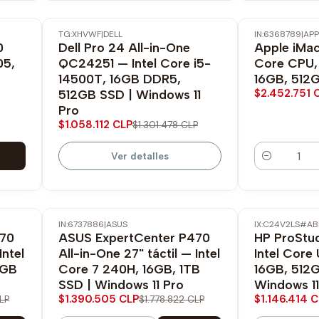
TG:XHVWF
|
DELL
IN:6368789
|
APP
-19% OFF
-18% OFF
0
Dell Pro 24 All-in-One
Apple iMac
No disponible
05,
QC24251 — Intel Core i5-
Core CPU,
14500T, 16GB DDR5,
16GB, 512G
$2.452.751 
512GB SSD | Windows 11
Pro
$1.058.112 CLP
$1.301.478 CLP
Ver detalles
Cantidad
IN:6737886
|
ASUS
IX:C24V2LS#A
-22% OFF
-20% OFF
470
ASUS ExpertCenter P470
HP ProStud
Intel
All-in-One 27" táctil — Intel
Intel Core 
2GB
Core 7 240H, 16GB, 1TB
16GB, 512
SSD | Windows 11 Pro
Windows 11
$1.390.505 CLP
$1.146.414 
LP
$1.778.822 CLP