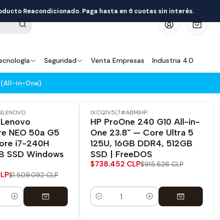
roducto Reacondicionado. Paga hasta en 6 cuotas sin interés.
0
ecnología
Seguridad
Venta Empresas
Industria 4.0
(All-in-One)
S
|
LENOVO
IX:CQ1V5LT#ABM
|
HP
-19% OFF
 Lenovo
HP ProOne 240 G10 All-in-
re NEO 50a G5
One 23.8" — Core Ultra 5
Core i7-240H
125U, 16GB DDR4, 512GB
B SSD Windows
SSD | FreeDOS
$738.452 CLP
$915.626 CLP
CLP
$1.509.092 CLP
Cantidad