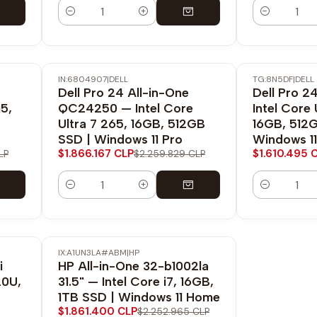
Cantidad
Cantidad
IN:6804907
|
DELL
TG:8N5DF
|
DELL
-17% OFF
-17% OFF
Dell Pro 24 All-in-One
Dell Pro 2
5,
QC24250 — Intel Core
Intel Core 
Ultra 7 265, 16GB, 512GB
16GB, 512
SSD | Windows 11 Pro
Windows 11
$1.866.167 CLP
$1.610.495 
LP
$2.259.829 CLP
Cantidad
Cantidad
IX:A1UN3LA#ABM
|
HP
-17% OFF
i
HP All-in-One 32-b1002la
20U,
31.5" — Intel Core i7, 16GB,
1TB SSD | Windows 11 Home
$1.861.400 CLP
$2.252.965 CLP