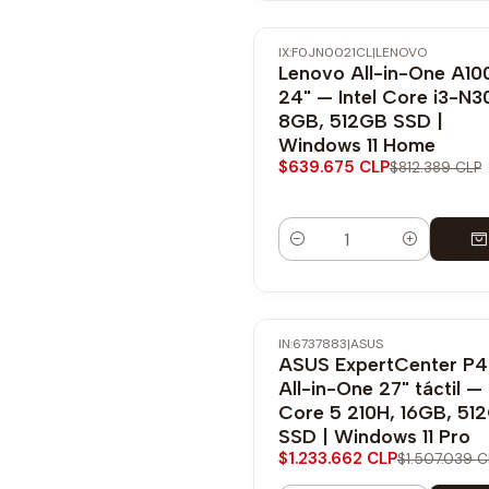
IX:F0JN0021CL
|
LENOVO
-21% OFF
Lenovo All-in-One A10
24" — Intel Core i3-N3
8GB, 512GB SSD |
Windows 11 Home
$639.675 CLP
$812.389 CLP
Cantidad
IN:6737883
|
ASUS
-18% OFF
ASUS ExpertCenter P
All-in-One 27" táctil — 
Core 5 210H, 16GB, 51
SSD | Windows 11 Pro
$1.233.662 CLP
$1.507.039 C