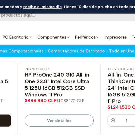
eccionados y
recibe el mismo día
, tienes 10 días de prueba en todo p
PC Escritorio
Componentes
Periféricos
Impresoras
T
emas Computacionales
Computadores de Escritorio
Todo en Uno 
IN:6767160
|
HP
TG:12SD007DC
-17% OFF
-18% OFF
HP ProOne 240 G10 All-in-
All-in-One
Envío Gratis
Envío Gratis
ra 5
One 23.8" Intel Core Ultra
ThinkCent
No disponible
5 125U 16GB 512GB SSD
24" Intel 
Windows 11 Pro
16GB 512G
$899.990 CLP
11 Pro
LP
$1.088.170 CLP
$1.241.530 
Ver detalles
Cantidad