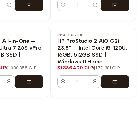
Cantidad
IN:6808671
|
HP
-19% OFF
4 All-in-One —
HP ProStudio 2 AiO G2i
Ultra 7 265 vPro,
23.8" — Intel Core i5-120U,
GB SSD |
16GB, 512GB SSD |
Windows 11 Home
CLP
$1.386.400 CLP
$1.936.855 CLP
$1.721.381 CLP
Cantidad