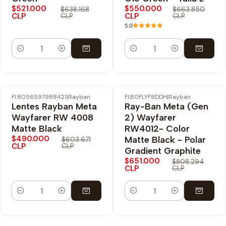
$521.000
$550.000
$638.168
$663.850
CLP
CLP
CLP
CLP
5.0
Cantidad
Cantidad
FI:8056597988421
|
Rayban
FI:B0FLYF8DDH
|
Rayban
-19% OFF
-19% OFF
Lentes Rayban Meta
Ray-Ban Meta (Gen
Envío Gratis
Envío Gratis
Wayfarer RW 4008
2) Wayfarer
Matte Black
RW4012- Color
$490.000
Matte Black - Polar
$603.671
CLP
CLP
Gradient Graphite
$651.000
$808.294
CLP
CLP
Cantidad
Cantidad