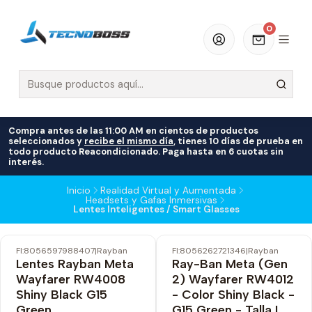
0
Compra antes de las 11:00 AM en cientos de productos
seleccionados y
recibe el mismo día
, tienes 10 días de prueba en
todo producto Reacondicionado. Paga hasta en 6 cuotas sin
interés.
Inicio
Realidad Virtual y Aumentada
Headsets y Gafas Inmersivas
Lentes Inteligentes / Smart Glasses
FI:8056597988407
|
Rayban
FI:8056262721346
|
Rayban
-18% OFF
-17% OFF
Lentes Rayban Meta
Ray-Ban Meta (Gen
Envío Gratis
Envío Gratis
Wayfarer RW4008
2) Wayfarer RW4012
Shiny Black G15
- Color Shiny Black -
Green
G15 Green - Talla L