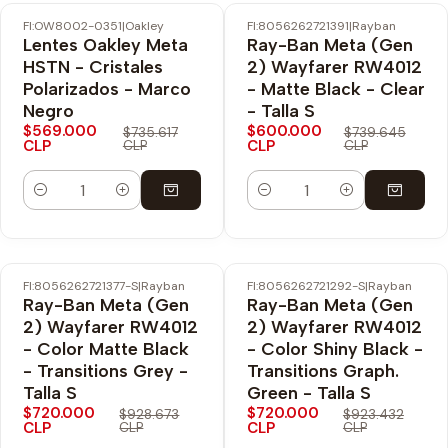
FI:OW8002-0351
|
Oakley
FI:8056262721391
|
Rayban
-23% OFF
-19% OFF
Lentes Oakley Meta
Ray-Ban Meta (Gen
Envío Gratis
Envío Gratis
HSTN - Cristales
2) Wayfarer RW4012
Polarizados - Marco
- Matte Black - Clear
Negro
- Talla S
$569.000
$600.000
$735.617
$739.645
CLP
CLP
CLP
CLP
Cantidad
Cantidad
FI:8056262721377-S
|
Rayban
FI:8056262721292-S
|
Rayban
-22% OFF
-22% OFF
Ray-Ban Meta (Gen
Ray-Ban Meta (Gen
Envío Gratis
Envío Gratis
2) Wayfarer RW4012
2) Wayfarer RW4012
- Color Matte Black
- Color Shiny Black -
- Transitions Grey -
Transitions Graph.
Talla S
Green - Talla S
$720.000
$720.000
$928.673
$923.432
CLP
CLP
CLP
CLP