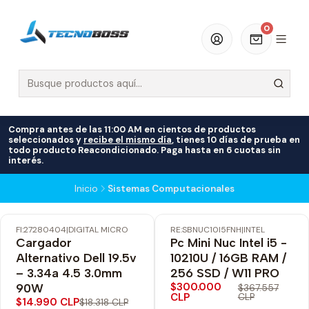
0
Compra antes de las 11:00 AM en cientos de productos
seleccionados y
recibe el mismo día
, tienes 10 días de prueba en
todo producto Reacondicionado. Paga hasta en 6 cuotas sin
interés.
Inicio
Sistemas Computacionales
FI:27280404
|
DIGITAL MICRO
RE:SBNUC10I5FNH
|
INTEL
-18% OFF
-18% OFF
Cargador
Pc Mini Nuc Intel i5 -
Envío Gratis
Alternativo Dell 19.5v
10210U / 16GB RAM /
– 3.34a 4.5 3.0mm
256 SSD / W11 PRO
$300.000
90W
$367.557
CLP
CLP
$14.990 CLP
$18.318 CLP