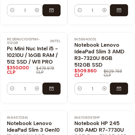
Cantidad
Cantidad
RE:SBNUC10I5FNH-
IN:5864305
|
-27% OFF
-19% OFF
|
INTEL
512GB
Notebook Lenovo
Envío Gratis
Envío Gratis
Pc Mini Nuc Intel i5 -
IdeaPad Slim 3 AMD
10210U / 16GB RAM /
R3-7320U 8GB
512 SSD / W11 PRO
512GB SSD
$350.000
$479.978
$509.860
$629.768
CLP
CLP
CLP
CLP
Cantidad
Cantidad
IN:6457294
|
IN:6708597
|
HP
-18% OFF
-21% OFF
Notebook Lenovo
Notebook HP 245
Envío Gratis
Envío Gratis
IdeaPad Slim 3 Gen10
G10 AMD R7-7730U