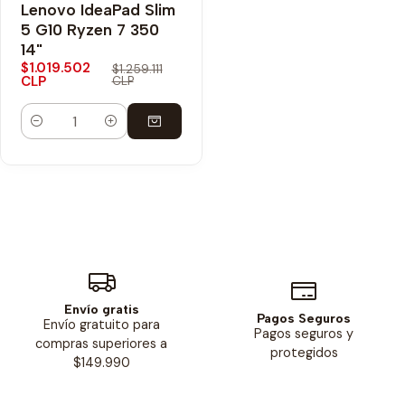
Lenovo IdeaPad Slim
Envío Gratis
5 G10 Ryzen 7 350
14"
$1.019.502
$1.259.111
CLP
CLP
Cantidad
Envío gratis
Pagos Seguros
Envío gratuito para
Pagos seguros y
compras superiores a
protegidos
$149.990