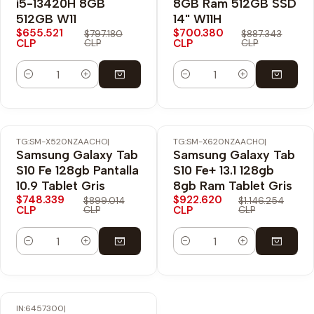
i5-13420H 8GB
8GB Ram 512GB SSD
512GB W11
14" W11H
$655.521
$700.380
$797.180
$887.343
CLP
CLP
CLP
CLP
Cantidad
Cantidad
TG:SM-X520NZAACHO
|
TG:SM-X620NZAACHO
|
-17% OFF
-20% OFF
Samsung Galaxy Tab
Samsung Galaxy Tab
Envío Gratis
Envío Gratis
S10 Fe 128gb Pantalla
S10 Fe+ 13.1 128gb
10.9 Tablet Gris
8gb Ram Tablet Gris
$748.339
$922.620
$899.014
$1.146.254
CLP
CLP
CLP
CLP
Cantidad
Cantidad
IN:6457300
|
-19% OFF