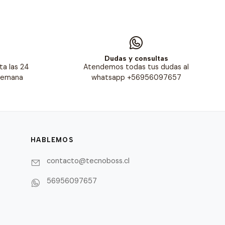
s
Dudas y consultas
ta las 24
Atendemos todas tus dudas al
 semana
whatsapp +56956097657
HABLEMOS
contacto@tecnoboss.cl
56956097657