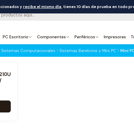
eccionados y
recibe el mismo día
, tienes 10 días de prueba en todo p
PC Escritorio
Componentes
Periféricos
Impresoras
T
Sistemas Computacionales
Sistemas Barebone y Mini PC
Mini P
0210U
/