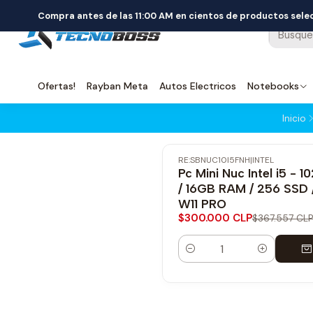
Compra antes de las 11:00 AM en cientos de productos sel
Ofertas!
Rayban Meta
Autos Electricos
Notebooks
Inicio
RE:SBNUC10I5FNH
|
INTEL
-18% OFF
Pc Mini Nuc Intel i5 - 1
Envío Gratis
/ 16GB RAM / 256 SSD 
W11 PRO
$300.000 CLP
$367.557 CLP
Cantidad