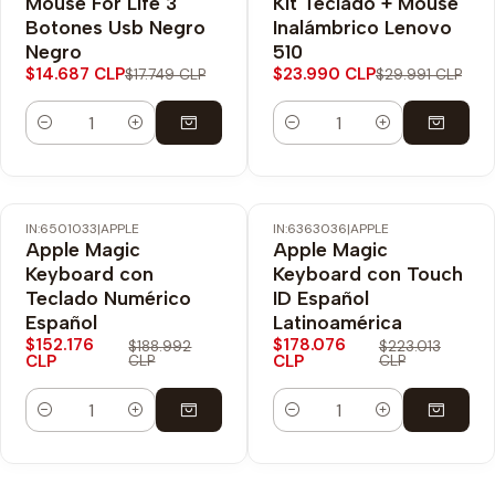
Mouse For Life 3
Kit Teclado + Mouse
Botones Usb Negro
Inalámbrico Lenovo
Negro
510
$14.687 CLP
$23.990 CLP
$17.749 CLP
$29.991 CLP
Cantidad
Cantidad
IN:6501033
|
APPLE
IN:6363036
|
APPLE
-19% OFF
-20% OFF
Apple Magic
Apple Magic
Envío Gratis
Keyboard con
Keyboard con Touch
Teclado Numérico
ID Español
Español
Latinoamérica
$152.176
$178.076
$188.992
$223.013
CLP
CLP
CLP
CLP
Cantidad
Cantidad