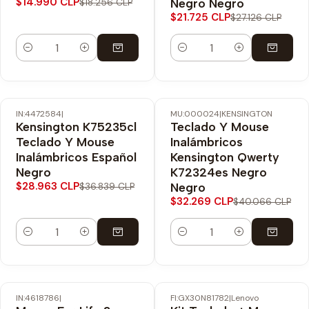
$14.990 CLP
Negro Negro
$18.256 CLP
$21.725 CLP
$27.126 CLP
Cantidad
Cantidad
IN:4472584
|
MU:000024
|
KENSINGTON
-21% OFF
-19% OFF
Kensington K75235cl
Teclado Y Mouse
Teclado Y Mouse
Inalámbricos
Inalámbricos Español
Kensington Qwerty
Negro
K72324es Negro
$28.963 CLP
Negro
$36.839 CLP
$32.269 CLP
$40.066 CLP
Cantidad
Cantidad
IN:4618786
|
FI:GX30N81782
|
Lenovo
-17% OFF
-20% OFF