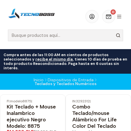
0
Compra antes de las 11:00 AM en cientos de productos
seleccionados y
recibe el mismo día
, tienes 10 días de prueba en
todo producto Reacondicionado. Paga hasta en 6 cuotas sin
interés.
Inicio
Dispositivos de Entrada
Teclados y Teclados Numéricos
FI:modelo8875
|
IN:3292312
|
-18% OFF
-20% OFF
Kit Teclado + Mouse
Combo
Inalambrico
Teclado/mouse
ejecutivo Negro
Alámbrico For Life
Modelo: 8875
Color Del Teclado