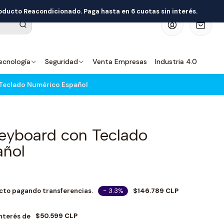
roducto Reacondicionado. Paga hasta en 6 cuotas sin interés.
0
ecnología
Seguridad
Venta Empresas
Industria 4.0
Teclado Numérico Español
eyboard con Teclado
añol
- 3.3%
$146.789 CLP
cto pagando transferencias.
$50.599 CLP
Interés de