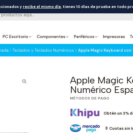
eccionados y
recibe el mismo día
, tienes 10 días de prueba en todo p
PC Escritorio
Componentes
Periféricos
Impresoras
T
trada
Teclados y Teclados Numéricos
Apple Magic Keyboard con 
Apple Magic K
Numérico Esp
MÉTODOS DE PAGO
Obtén un 3% d
3
Cuotas sin 