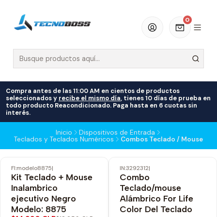
0
Compra antes de las 11:00 AM en cientos de productos
seleccionados y
recibe el mismo día
, tienes 10 días de prueba en
todo producto Reacondicionado. Paga hasta en 6 cuotas sin
interés.
Inicio
Dispositivos de Entrada
Teclados y Teclados Numéricos
Combos Teclado / Mouse
FI:modelo8875
|
IN:3292312
|
-18% OFF
-20% OFF
Kit Teclado + Mouse
Combo
Inalambrico
Teclado/mouse
ejecutivo Negro
Alámbrico For Life
Modelo: 8875
Color Del Teclado