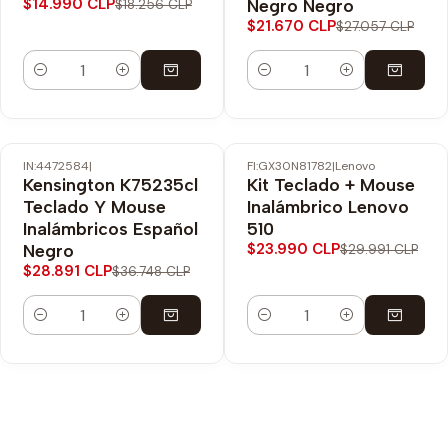
$14.990 CLP
Negro Negro
$18.256 CLP
$21.670 CLP
$27.057 CLP
Cantidad
Cantidad
IN:4472584
|
FI:GX30N81782
|
Lenovo
-21% OFF
-20% OFF
Kensington K75235cl
Kit Teclado + Mouse
Teclado Y Mouse
Inalámbrico Lenovo
Inalámbricos Español
510
$23.990 CLP
Negro
$29.991 CLP
$28.891 CLP
$36.748 CLP
Cantidad
Cantidad