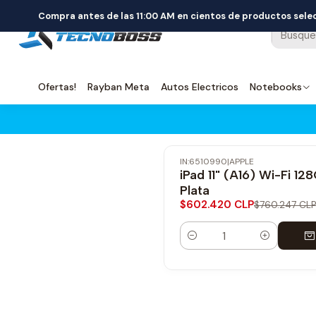
Compra antes de las 11:00 AM en cientos de productos sel
Ofertas!
Rayban Meta
Autos Electricos
Notebooks
IN:6510990
|
APPLE
-21% OFF
iPad 11" (A16) Wi-Fi 12
Envío Gratis
Plata
$602.420 CLP
$760.247 CLP
Cantidad