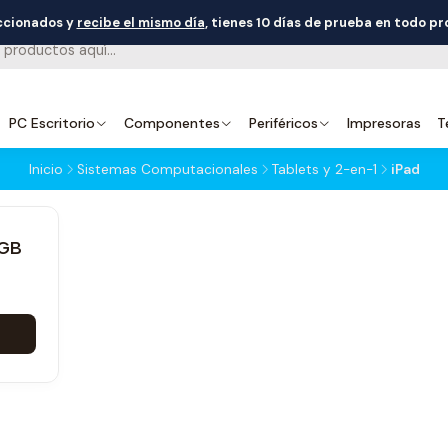
eccionados y
recibe el mismo día
, tienes 10 días de prueba en todo p
PC Escritorio
Componentes
Periféricos
Impresoras
T
Inicio
Sistemas Computacionales
Tablets y 2-en-1
iPad
8GB