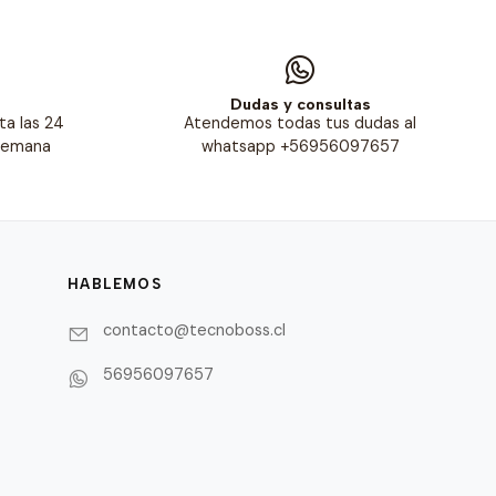
s
Dudas y consultas
ta las 24
Atendemos todas tus dudas al
 semana
whatsapp +56956097657
HABLEMOS
contacto@tecnoboss.cl
56956097657