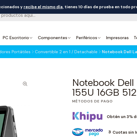
eccionados y
recibe el mismo día
, tienes 10 días de prueba en todo p
PC Escritorio
Componentes
Periféricos
Impresoras
T
res Portátiles
Convertible 2 en 1 / Detachable
Notebook Dell La
Notebook Dell 
155U 16GB 51
MÉTODOS DE PAGO
Obtén un 3% d
3
Cuotas sin 