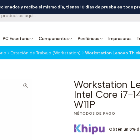
eccionados y
recibe el mismo día
, tienes 10 días de prueba en todo p
PC Escritorio
Componentes
Periféricos
Impresoras
T
rio
Estación de Trabajo (Workstation)
Workstation Lenovo Think
Workstation L
Intel Core i7
W11P
MÉTODOS DE PAGO
Obtén un 3% d