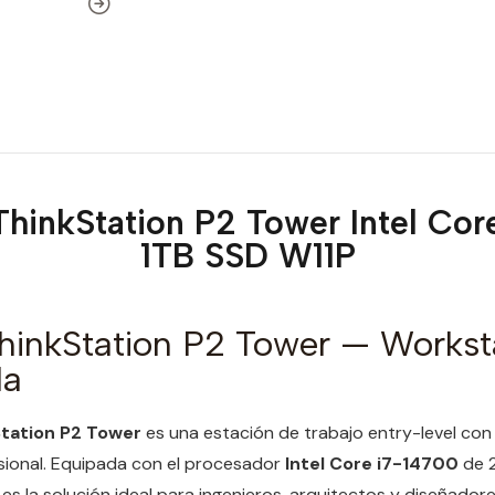
ThinkStation P2 Tower Intel Co
1TB SSD W11P
hinkStation P2 Tower — Workst
da
tation P2 Tower
es una estación de trabajo entry-level co
sional. Equipada con el procesador
Intel Core i7-14700
de 2
s la solución ideal para ingenieros, arquitectos y diseñador