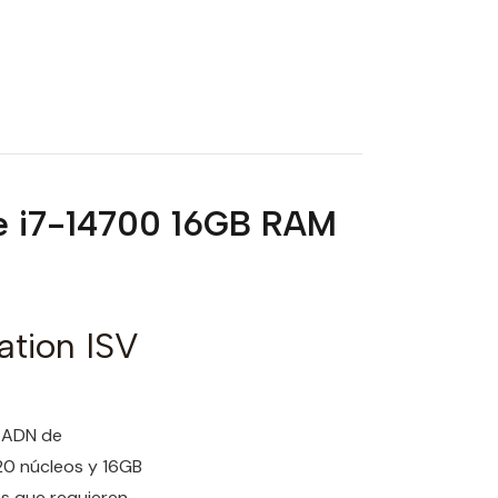
re i7-14700 16GB RAM
ation ISV
n ADN de
0 núcleos y 16GB
es que requieren