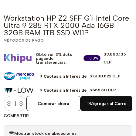
Workstation HP Z2 SFF G1i Intel Core
Ultra 9 285 RTX 2000 Ada 16GB
32GB RAM 1TB SSD W11P
MÉTODOS DE PAGO
$3.860.135
Obtén un 3% dcto
- 3.3%
pagando
CLP
transferencias.
3
$1.330.622 CLP
Cuotas sin Interés de
6
$665.311 CLP
Cuotas sin Interés de
Comprar ahora
Agregar al Carro
Cantidad
COMPARTIR
|
Mostrar stock de ubicaciones