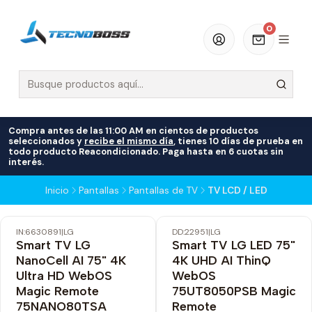
0
Compra antes de las 11:00 AM en cientos de productos
seleccionados y
recibe el mismo día
, tienes 10 días de prueba en
todo producto Reacondicionado. Paga hasta en 6 cuotas sin
interés.
Inicio
Pantallas
Pantallas de TV
TV LCD / LED
IN:6630891
|
LG
DD:22951
|
LG
-21% OFF
-21% OFF
Smart TV LG
Smart TV LG LED 75"
Envío Gratis
Envío Gratis
NanoCell AI 75" 4K
4K UHD AI ThinQ
No disponible
No disponible
Ultra HD WebOS
WebOS
Magic Remote
75UT8050PSB Magic
75NANO80TSA
Remote