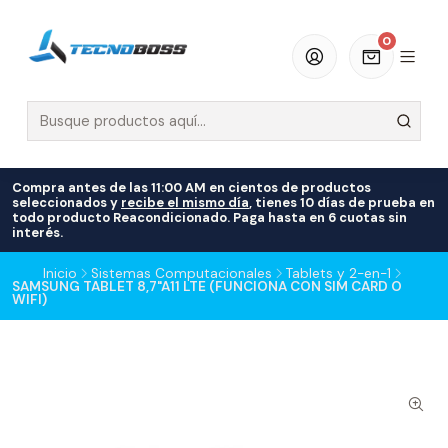
0
Compra antes de las 11:00 AM en cientos de productos
seleccionados y
recibe el mismo día
, tienes 10 días de prueba en
todo producto Reacondicionado. Paga hasta en 6 cuotas sin
interés.
Inicio
Sistemas Computacionales
Tablets y 2-en-1
SAMSUNG TABLET 8,7"A11 LTE (FUNCIONA CON SIM CARD O
WIFI)