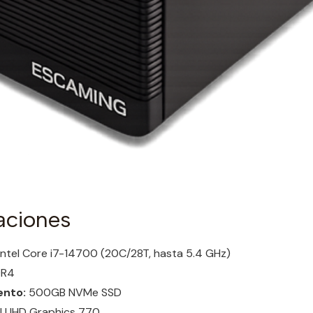
aciones
Intel Core i7-14700 (20C/28T, hasta 5.4 GHz)
DR4
nto:
500GB NVMe SSD
l UHD Graphics 770