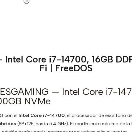
 Intel Core i7-14700, 16GB D
Fi | FreeDOS
 ESGAMING — Intel Core i7-14
00GB NVMe
G con el
Intel Core i7-14700
, el procesador de escritorio 
íbridos
(8P+12E, hasta 5.4 GHz). El rendimiento máximo de la f
 edición profesional y entornos productivos más exigentes.