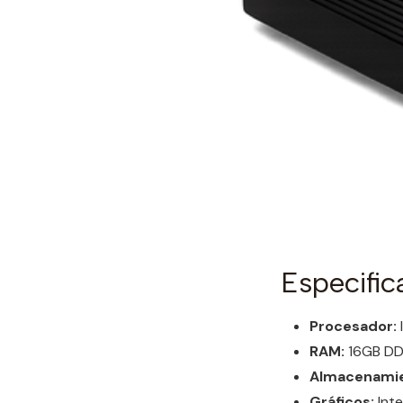
Especific
Procesador:
RAM:
16GB D
Almacenamie
Gráficos:
Inte