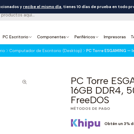
eccionados y
recibe el mismo día
, tienes 10 días de prueba en todo p
PC Escritorio
Componentes
Periféricos
Impresoras
T
rio
Computador de Escritorio (Desktop)
PC Torre ESGAMING — I
PC Torre ESGA
16GB DDR4, 5
FreeDOS
MÉTODOS DE PAGO
Obtén un 3% d