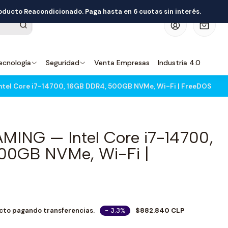
roducto Reacondicionado. Paga hasta en 6 cuotas sin interés.
0
ecnología
Seguridad
Venta Empresas
Industria 4.0
ntel Core i7-14700, 16GB DDR4, 500GB NVMe, Wi-Fi | FreeDOS
MING — Intel Core i7-14700,
00GB NVMe, Wi-Fi |
- 3.3%
$882.840 CLP
cto pagando transferencias.