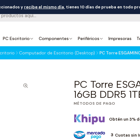
eccionados y
recibe el mismo día
, tienes 10 días de prueba en todo p
PC Escritorio
Componentes
Periféricos
Impresoras
T
ritorio
Computador de Escritorio (Desktop)
PC Torre ESGAMING
PC Torre ESGA
16GB DDR5 1T
MÉTODOS DE PAGO
Obtén un 3% d
3
Cuotas sin 