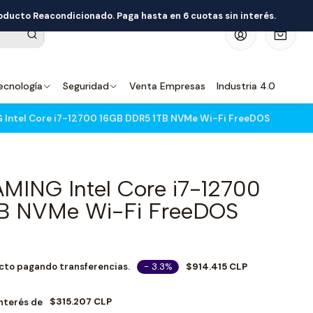
roducto Reacondicionado. Paga hasta en 6 cuotas sin interés.
0
ecnología
Seguridad
Venta Empresas
Industria 4.0
 Intel Core i7-12700 16GB DDR5 1TB NVMe Wi-Fi FreeDOS
MING Intel Core i7-12700
B NVMe Wi-Fi FreeDOS
- 3.3%
$914.415 CLP
cto pagando transferencias.
$315.207 CLP
Interés de