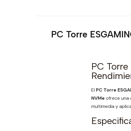
PC Torre ESGAMING
PC Torr
Rendimie
El
PC Torre ESG
NVMe
ofrece una c
multimedia y aplic
Especific