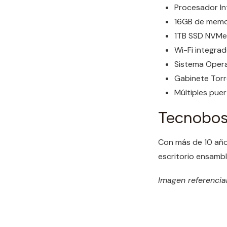
Procesador In
16GB de memo
1TB SSD NVMe
Wi-Fi integra
Sistema Opera
Gabinete Torr
Múltiples pue
Tecnobos
Con más de 10 año
escritorio ensamb
Imagen referencial