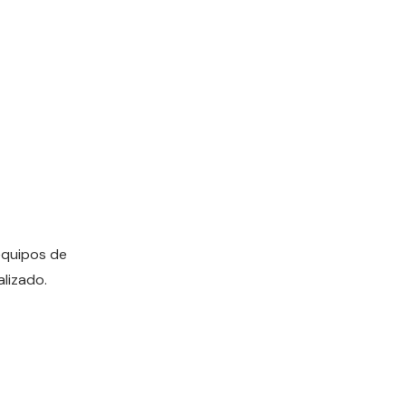
equipos de
lizado.
.