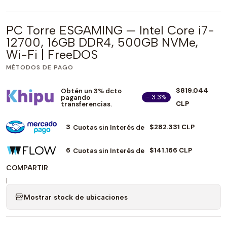
PC Torre ESGAMING — Intel Core i7-
12700, 16GB DDR4, 500GB NVMe,
Wi-Fi | FreeDOS
MÉTODOS DE PAGO
$819.044
Obtén un 3% dcto
- 3.3%
pagando
CLP
transferencias.
3
$282.331 CLP
Cuotas sin Interés de
6
$141.166 CLP
Cuotas sin Interés de
COMPARTIR
|
Mostrar stock de ubicaciones