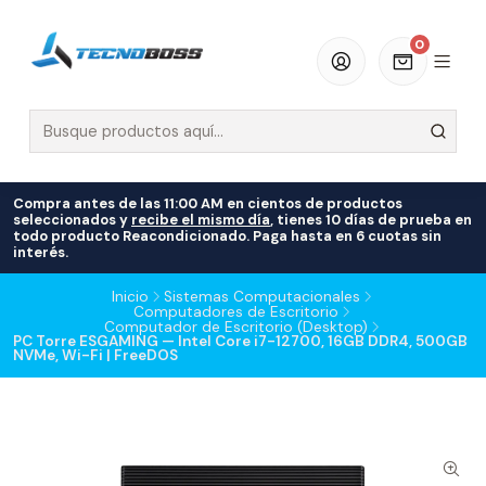
0
Compra antes de las 11:00 AM en cientos de productos
seleccionados y
recibe el mismo día
, tienes 10 días de prueba en
todo producto Reacondicionado. Paga hasta en 6 cuotas sin
interés.
Inicio
Sistemas Computacionales
Computadores de Escritorio
Computador de Escritorio (Desktop)
PC Torre ESGAMING — Intel Core i7-12700, 16GB DDR4, 500GB
NVMe, Wi-Fi | FreeDOS