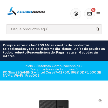
0
Compra antes de las 11:00 AM en cientos de productos
seleccionados y
recibe el mismo día
, tienes 10 días de prueba en
todo producto Reacondicionado. Paga hasta en 6 cuotas sin
interés.
Inicio
Sistemas Computacionales
Computadores de Escritorio
PC Slim ESGAMING — Intel Core i7-12700, 16GB DDR5, 500GB
NVMe, Wi-Fi | FreeDOS