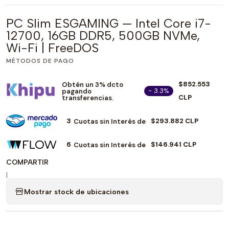
PC Slim ESGAMING — Intel Core i7-
12700, 16GB DDR5, 500GB NVMe,
Wi-Fi | FreeDOS
MÉTODOS DE PAGO
$852.553
Obtén un 3% dcto
- 3.3%
pagando
CLP
transferencias.
3
$293.882 CLP
Cuotas sin Interés de
6
$146.941 CLP
Cuotas sin Interés de
COMPARTIR
|
Mostrar stock de ubicaciones