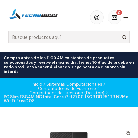
0
Compra antes de las 11:00 AM en cientos de productos
seleccionados y
recibe el mismo día
, tienes 10 días de prueba en
todo producto Reacondicionado. Paga hasta en 6 cuotas sin
interés.
Inicio
Sistemas Computacionales
Computadores de Escritorio
Computador de Escritorio (Desktop)
PC Slim ESGAMING Intel Core i7-12700 16GB DDR5 1TB NVMe
Wi-Fi FreeDOS