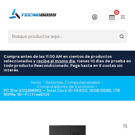
0
Compra antes de las 11:00 AM en cientos de productos
seleccionados y
recibe el mismo día
, tienes 10 días de prueba en
todo producto Reacondicionado. Paga hasta en 6 cuotas sin
interés.
Inicio
Sistemas Computacionales
Computadores de Escritorio
PC Slim ESGAMING — Intel Core i5-14400, 16GB DDR5, 1TB
NVMe, Wi-Fi | FreeDOS