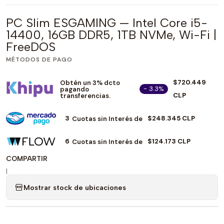
PC Slim ESGAMING — Intel Core i5-
14400, 16GB DDR5, 1TB NVMe, Wi-Fi |
FreeDOS
MÉTODOS DE PAGO
$720.449
Obtén un 3% dcto
- 3.3%
pagando
CLP
transferencias.
3
$248.345 CLP
Cuotas sin Interés de
6
$124.173 CLP
Cuotas sin Interés de
COMPARTIR
|
Mostrar stock de ubicaciones