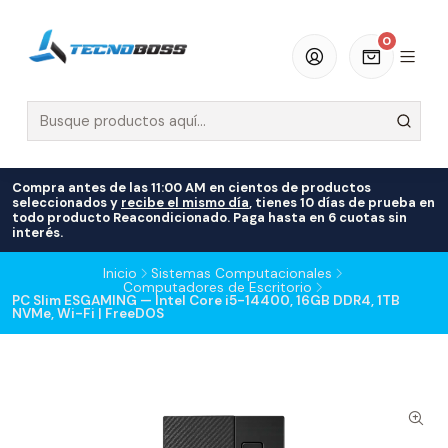
0
Compra antes de las 11:00 AM en cientos de productos
seleccionados y
recibe el mismo día
, tienes 10 días de prueba en
todo producto Reacondicionado. Paga hasta en 6 cuotas sin
interés.
Inicio
Sistemas Computacionales
Computadores de Escritorio
PC Slim ESGAMING — Intel Core i5-14400, 16GB DDR4, 1TB
NVMe, Wi-Fi | FreeDOS