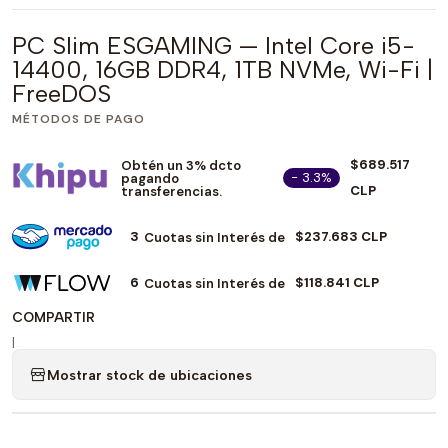
PC Slim ESGAMING — Intel Core i5-
14400, 16GB DDR4, 1TB NVMe, Wi-Fi |
FreeDOS
MÉTODOS DE PAGO
$689.517
Obtén un 3% dcto
- 3.3%
pagando
CLP
transferencias.
3
$237.683 CLP
Cuotas sin Interés de
6
$118.841 CLP
Cuotas sin Interés de
COMPARTIR
|
Mostrar stock de ubicaciones