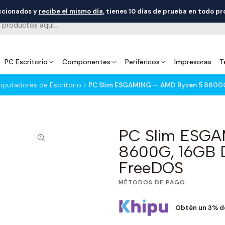
eccionados y
recibe el mismo día
, tienes 10 días de prueba en todo p
PC Escritorio
Componentes
Periféricos
Impresoras
T
putadores de Escritorio
PC Slim ESGAMING — AMD Ryzen 5 8600G,
PC Slim ESGA
8600G, 16GB D
FreeDOS
MÉTODOS DE PAGO
Obtén un 3% d