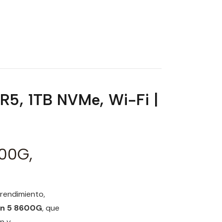
5, 1TB NVMe, Wi-Fi |
00G,
rendimiento,
n 5 8600G
, que
n y