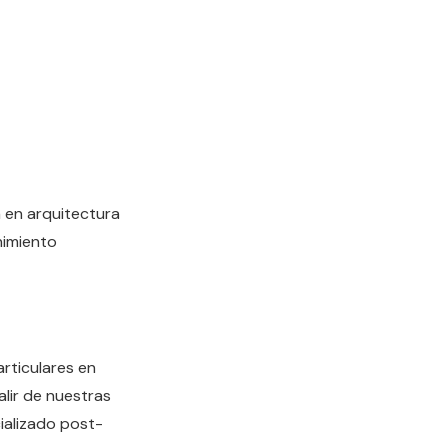
 en arquitectura
nimiento
rticulares en
lir de nuestras
ializado post-