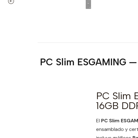
PC Slim ESGAMING — 
PC Slim
16GB DDR
El
PC Slim ESGA
ensamblado y cert
incluye gráficos
R