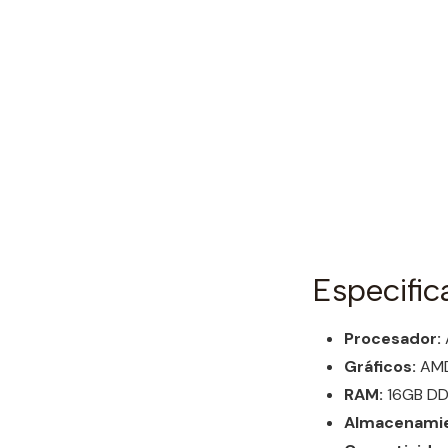
Especific
Procesador:
Gráficos:
AMD
RAM:
16GB D
Almacenamie