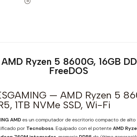
AMD Ryzen 5 8600G, 16GB DDR
FreeDOS
 ESGAMING — AMD Ryzen 5 86
5, 1TB NVMe SSD, Wi-Fi
MING AMD
es un computador de escritorio compacto de alto 
ificado por
Tecnoboss
. Equipado con el potente
AMD Ryze
adeon 760M integrados
, memoria
DDR5
de última generació