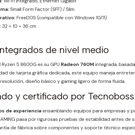
:
Wi-Fi integrado, Ethernet Gigabit
rma:
Small Form Factor (SFF) / Slim
ativo:
FreeDOS (compatible con Windows 10/11)
:
32 × 10 × 36 cm
integrados de nivel medio
el Ryzen 5 8600G es su GPU
Radeon 760M
integrada, basada
dad de tarjeta gráfica dedicada, este equipo maneja entrete
 resolución, diseño básico y gaming ligero de forma fluida.
do y certificado por Tecnoboss
os de experiencia
ensamblando equipos para empresas y pa
AMING pasa por rigurosas pruebas de estabilidad antes de sa
rantía de fábrica sobre componentes y soporte técnico espec