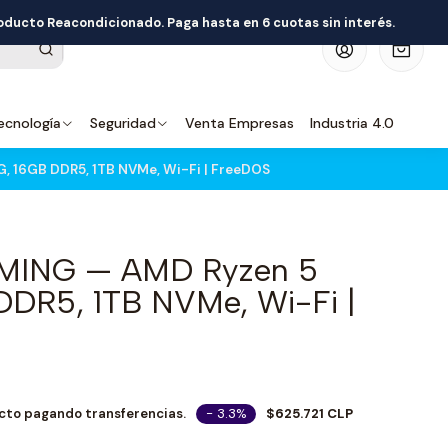
roducto Reacondicionado. Paga hasta en 6 cuotas sin interés.
0
ecnología
Seguridad
Venta Empresas
Industria 4.0
 16GB DDR5, 1TB NVMe, Wi-Fi | FreeDOS
MING — AMD Ryzen 5
DR5, 1TB NVMe, Wi-Fi |
- 3.3%
$625.721 CLP
cto pagando transferencias.