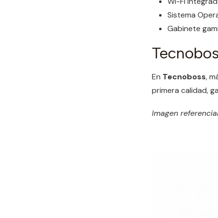
Wi-Fi integra
Sistema Opera
Gabinete gami
Tecnobos
En
Tecnoboss
, m
primera calidad, g
Imagen referencial