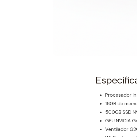
Especifi
Procesador In
16GB de memo
500GB SSD NV
GPU NVIDIA 
Ventilador G2