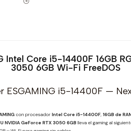
 Intel Core i5-14400F 16GB 
3050 6GB Wi-Fi FreeDOS
r ESGAMING i5-14400F — Ne
AMING
con procesador
Intel Core i5-14400F
,
16GB de RA
U NVIDIA GeForce RTX 3050 6GB
lleva el gaming al siguient
B y Wi-Fi para gaming sin cables.