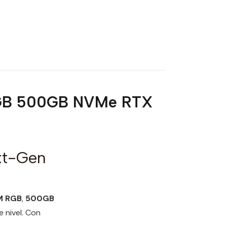
RGB 500GB NVMe RTX
xt-Gen
M RGB
,
500GB
e nivel. Con