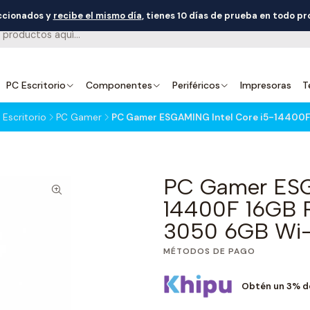
eccionados y
recibe el mismo día
, tienes 10 días de prueba en todo p
PC Escritorio
Componentes
Periféricos
Impresoras
T
Escritorio
PC Gamer
PC Gamer ESGAMING Intel Core i5-14400
PC Gamer ESG
14400F 16GB
3050 6GB Wi-
MÉTODOS DE PAGO
Obtén un 3% d