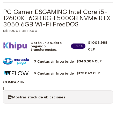
PC Gamer ESGAMING Intel Core i5-
12600K 16GB RGB 500GB NVMe RTX
3050 6GB Wi-Fi FreeDOS
MÉTODOS DE PAGO
$1.003.988
Obtén un 3% dcto
- 3.3%
pagando
CLP
transferencias.
3
$346.084 CLP
Cuotas sin Interés de
6
$173.042 CLP
Cuotas sin Interés de
COMPARTIR
|
Mostrar stock de ubicaciones