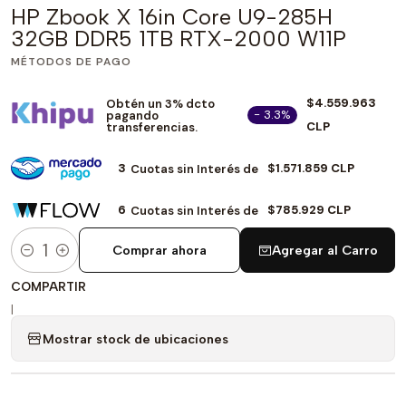
HP Zbook X 16in Core U9-285H
32GB DDR5 1TB RTX-2000 W11P
MÉTODOS DE PAGO
$4.559.963
Obtén un 3% dcto
- 3.3%
pagando
CLP
transferencias.
3
$1.571.859 CLP
Cuotas sin Interés de
6
$785.929 CLP
Cuotas sin Interés de
Comprar ahora
Agregar al Carro
Cantidad
COMPARTIR
|
Mostrar stock de ubicaciones