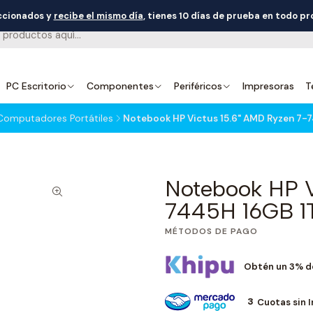
eccionados y
recibe el mismo día
, tienes 10 días de prueba en todo p
PC Escritorio
Componentes
Periféricos
Impresoras
T
Computadores Portátiles
Notebook HP Victus 15.6" AMD Ryzen 7-
Notebook HP V
7445H 16GB 1
MÉTODOS DE PAGO
Obtén un 3% d
3
Cuotas sin 