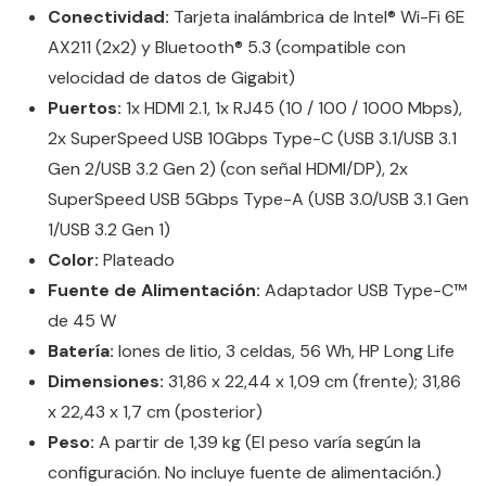
Conectividad:
Tarjeta inalámbrica de Intel® Wi-Fi 6E
AX211 (2x2) y Bluetooth® 5.3 (compatible con
velocidad de datos de Gigabit)
Puertos:
1x HDMI 2.1, 1x RJ45 (10 / 100 / 1000 Mbps),
2x SuperSpeed USB 10Gbps Type-C (USB 3.1/USB 3.1
Gen 2/USB 3.2 Gen 2) (con señal HDMI/DP), 2x
SuperSpeed USB 5Gbps Type-A (USB 3.0/USB 3.1 Gen
1/USB 3.2 Gen 1)
Color:
Plateado
Fuente de Alimentación:
Adaptador USB Type-C™
de 45 W
Batería:
Iones de litio, 3 celdas, 56 Wh, HP Long Life
Dimensiones:
31,86 x 22,44 x 1,09 cm (frente); 31,86
x 22,43 x 1,7 cm (posterior)
Peso:
A partir de 1,39 kg (El peso varía según la
configuración. No incluye fuente de alimentación.)