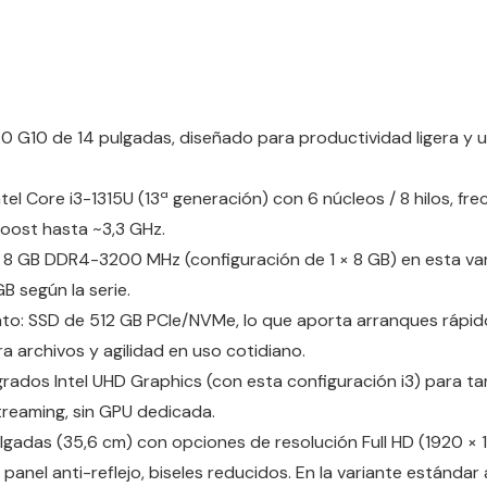
0 G10 de 14 pulgadas, diseñado para productividad ligera y u
tel Core i3-1315U (13ª generación) con 6 núcleos / 8 hilos, fr
oost hasta ~3,3 GHz.
8 GB DDR4-3200 MHz (configuración de 1 × 8 GB) en esta var
B según la serie.
o: SSD de 512 GB PCIe/NVMe, lo que aporta arranques rápid
 archivos y agilidad en uso cotidiano.
grados Intel UHD Graphics (con esta configuración i3) para tar
treaming, sin GPU dedicada.
ulgadas (35,6 cm) con opciones de resolución Full HD (1920 ×
 panel anti-reflejo, biseles reducidos. En la variante estánda