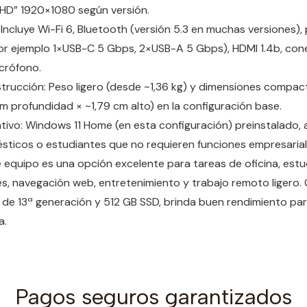
HD” 1920×1080 según versión.
Incluye Wi-Fi 6, Bluetooth (versión 5.3 en muchas versiones)
or ejemplo 1×USB-C 5 Gbps, 2×USB-A 5 Gbps), HDMI 1.4b, con
icrófono.
trucción: Peso ligero (desde ~1,36 kg) y dimensiones compac
m profundidad × ~1,79 cm alto) en la configuración base.
tivo: Windows 11 Home (en esta configuración) preinstalado
sticos o estudiantes que no requieren funciones empresaria
e equipo es una opción excelente para tareas de oficina, estu
s, navegación web, entretenimiento y trabajo remoto ligero. 
 de 13ª generación y 512 GB SSD, brinda buen rendimiento par
a.
Pagos seguros garantizados