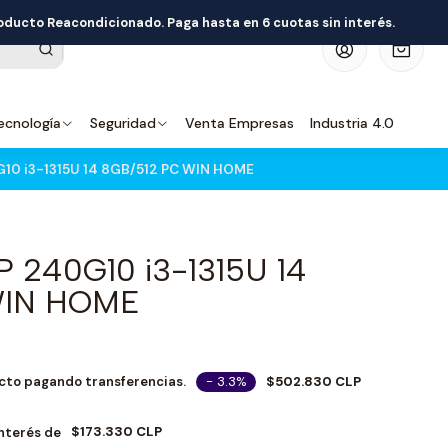
roducto Reacondicionado. Paga hasta en 6 cuotas sin interés.
0
ecnología
Seguridad
Venta Empresas
Industria 4.0
0 i3-1315U 14 8GB/512 PC WIN HOME
240G10 i3-1315U 14
WIN HOME
- 3.3%
$502.830 CLP
cto pagando transferencias.
$173.330 CLP
Interés de