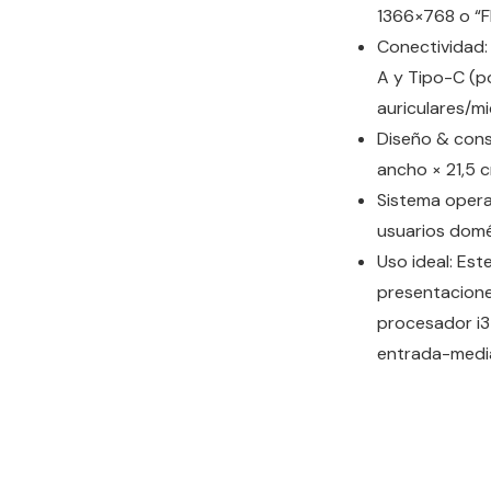
1366×768 o “F
Conectividad: 
A y Tipo-C (p
auriculares/m
Diseño & cons
ancho × 21,5 c
Sistema opera
usuarios domé
Uso ideal: Est
presentacione
procesador i3
entrada-medi