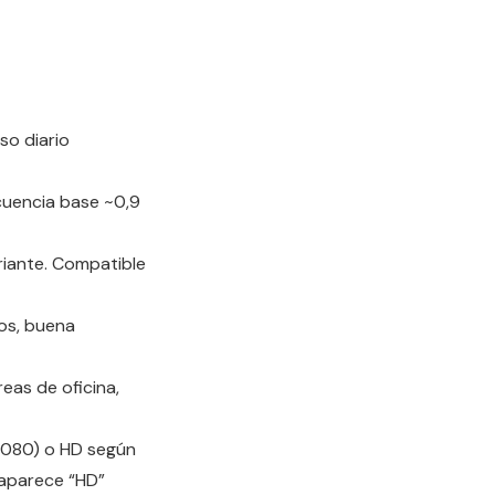
so diario
ecuencia base ~0,9
iante. Compatible
os, buena
eas de oficina,
 1080) o HD según
r aparece “HD”