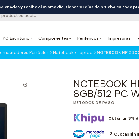
eccionados y
recibe el mismo día
, tienes 10 días de prueba en todo p
PC Escritorio
Componentes
Periféricos
Impresoras
T
omputadores Portátiles
Notebook / Laptop
NOTEBOOK HP 240G1
NOTEBOOK HP 
8GB/512 PC 
MÉTODOS DE PAGO
Obtén un 3% d
3
Cuotas sin 