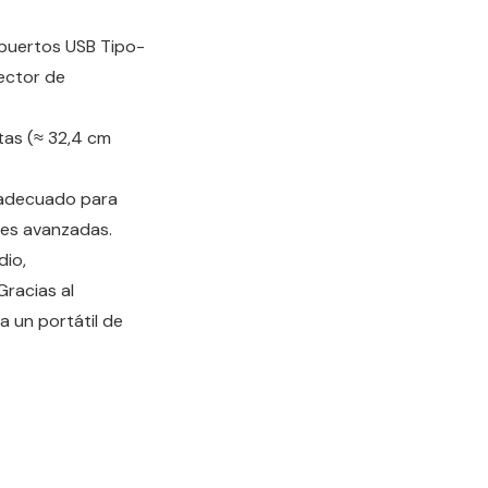
, puertos USB Tipo-
ector de
tas (≈ 32,4 cm
, adecuado para
les avanzadas.
dio,
Gracias al
a un portátil de