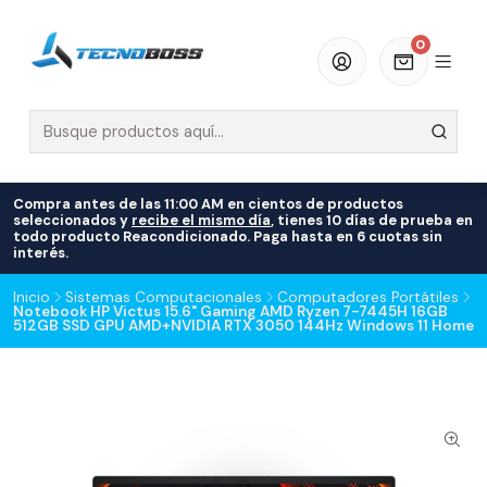
0
Compra antes de las 11:00 AM en cientos de productos
seleccionados y
recibe el mismo día
, tienes 10 días de prueba en
todo producto Reacondicionado. Paga hasta en 6 cuotas sin
interés.
Inicio
Sistemas Computacionales
Computadores Portátiles
Notebook HP Victus 15.6" Gaming AMD Ryzen 7-7445H 16GB
512GB SSD GPU AMD+NVIDIA RTX 3050 144Hz Windows 11 Home