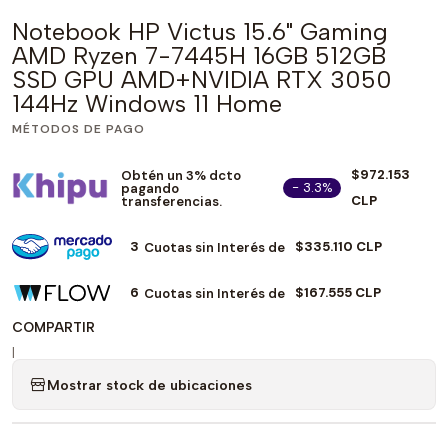
Notebook HP Victus 15.6" Gaming
AMD Ryzen 7-7445H 16GB 512GB
SSD GPU AMD+NVIDIA RTX 3050
144Hz Windows 11 Home
MÉTODOS DE PAGO
$972.153
Obtén un 3% dcto
- 3.3%
pagando
CLP
transferencias.
3
$335.110 CLP
Cuotas sin Interés de
6
$167.555 CLP
Cuotas sin Interés de
COMPARTIR
|
Mostrar stock de ubicaciones