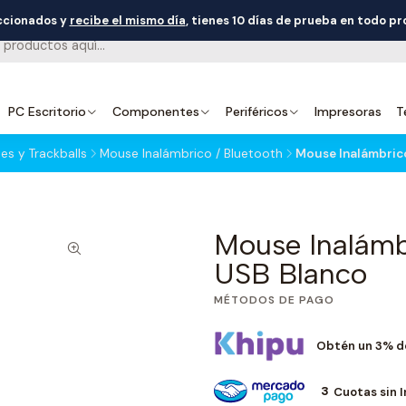
eccionados y
recibe el mismo día
, tienes 10 días de prueba en todo p
PC Escritorio
Componentes
Periféricos
Impresoras
T
es y Trackballs
Mouse Inalámbrico / Bluetooth
Mouse Inalámbric
Mouse Inalámb
USB Blanco
MÉTODOS DE PAGO
Obtén un 3% d
3
Cuotas sin 