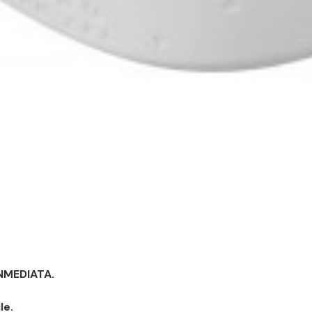
INMEDIATA.
le.