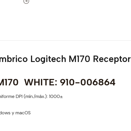
mbrico Logitech M170 Recepto
170 WHITE: 910-006864
iforme DPI (mín./máx.): 1000±
ndows y macOS