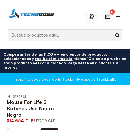
0
Compra antes de las 11:00 AM en cientos de productos
seleccionados y
recibe el mismo día
, tienes 10 días de prueba en
todo producto Reacondicionado. Paga hasta en 6 cuotas sin
interés.
Inicio
Dispositivos de Entrada
Mouses y Trackballs
IN:4618786
|
-17% OFF
Mouse For Life 3
Botones Usb Negro
Negro
$14.654 CLP
$17.709 CLP