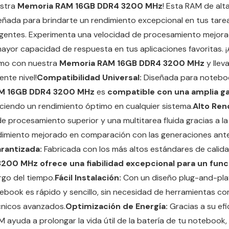
stra
Memoria RAM 16GB DDR4 3200 MHz
! Esta RAM de alta
señada para brindarte un rendimiento excepcional en tus tarea
gentes. Experimenta una velocidad de procesamiento mejorad
yor capacidad de respuesta en tus aplicaciones favoritas. ¡
mo con nuestra
Memoria RAM 16GB DDR4 3200 MHz
y llev
ente nivel!
Compatibilidad Universal:
Diseñada para noteboo
M 16GB DDR4 3200 MHz
es
compatible con una amplia g
eciendo un rendimiento óptimo en cualquier sistema.
Alto Ren
e procesamiento superior y una multitarea fluida gracias a l
dimiento mejorado en comparación con las generaciones ante
arantizada:
Fabricada con los más altos estándares de calid
00 MHz ofrece una fiabilidad excepcional para un func
argo del tiempo.
Fácil Instalación:
Con un diseño plug-and-play,
book es rápido y sencillo, sin necesidad de herramientas co
nicos avanzados.
Optimización de Energía:
Gracias a su efi
 ayuda a prolongar la vida útil de la batería de tu notebook