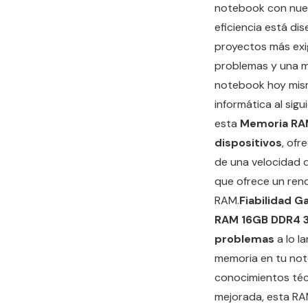
notebook con nue
eficiencia está di
proyectos más exi
problemas y una ma
notebook hoy mis
informática al sigui
esta
Memoria RA
dispositivos
, ofr
de una velocidad d
que ofrece un ren
RAM.
Fiabilidad G
RAM 16GB DDR4 32
problemas
a lo l
memoria en tu note
conocimientos téc
mejorada, esta RAM