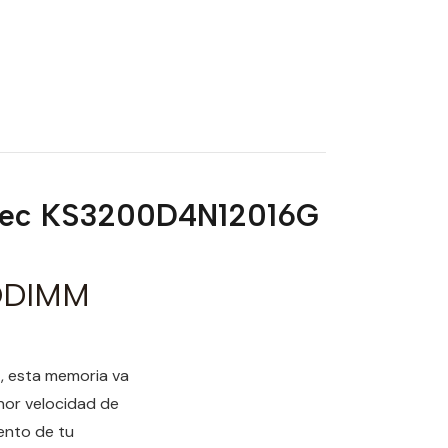
ec KS3200D4N12016G
ODIMM
z
, esta memoria va
enor velocidad de
ento de tu