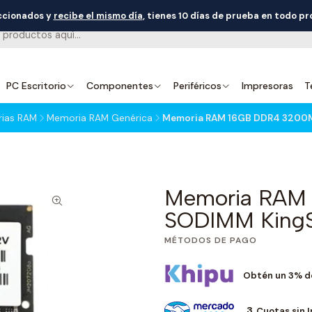
eccionados y
recibe el mismo día
, tienes 10 días de prueba en todo p
PC Escritorio
Componentes
Periféricos
Impresoras
T
ias RAM
Memoria RAM Genérica
Memoria RAM 16GB DDR4 3200
Memoria RAM
SODIMM King
MÉTODOS DE PAGO
Obtén un 3% d
3
Cuotas sin 