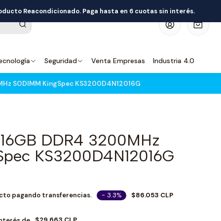
roducto Reacondicionado. Paga hasta en 6 cuotas sin interés.
0
ecnología
Seguridad
Venta Empresas
Industria 4.0
MHz SODIMM KingSpec KS3200D4N12016G
 16GB DDR4 3200MHz
Spec KS3200D4N12016G
- 3.3%
$86.053 CLP
cto pagando transferencias.
$29.663 CLP
Interés de