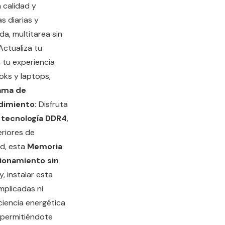
 calidad y
s diarias y
a, multitarea sin
Actualiza tu
a tu experiencia
ks y laptops,
ama de
dimiento:
Disfruta
a
tecnología DDR4
,
riores de
ad, esta
Memoria
ionamiento sin
 instalar esta
mplicadas ni
ciencia energética
, permitiéndote