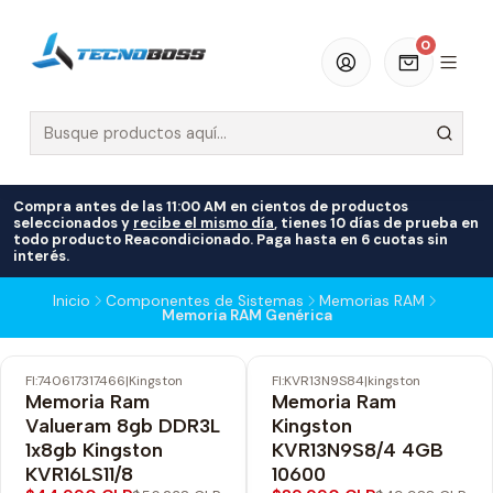
0
Compra antes de las 11:00 AM en cientos de productos
seleccionados y
recibe el mismo día
, tienes 10 días de prueba en
todo producto Reacondicionado. Paga hasta en 6 cuotas sin
interés.
Inicio
Componentes de Sistemas
Memorias RAM
Memoria RAM Genérica
FI:740617317466
|
Kingston
FI:KVR13N9S84
|
kingston
-20% OFF
-20% OFF
Memoria Ram
Memoria Ram
Valueram 8gb DDR3L
Kingston
1x8gb Kingston
KVR13N9S8/4 4GB
KVR16LS11/8
10600