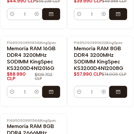
$44.990 CLP
$39.990 CLP
$56.238 CLP
$49.988 CLP
Cantidad
Cantidad
FI:6950509911656
|
KingSpec
FI:6950509911632
|
KingSpec
-19% OFF
-22% OFF
Memoria RAM 16GB
Memoria RAM 8GB
DDR4 3200MHz
DDR4 3200MHz
SODIMM KingSpec
SODIMM KingSpec
KS3200D4N12016G
KS3200D4N12008G
$88.990
$57.990 CLP
$74.005 CLP
$109.702
CLP
CLP
Cantidad
Cantidad
FI:6950509911564
|
KingSpec
-19% OFF
Memoria RAM 8GB
DDR4 2666MHz