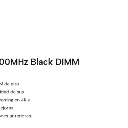
600MHz Black DIMM
M de alto
idad de sus
eaming en 4K y
mejoras
ones anteriores.