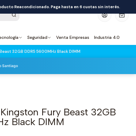
roducto Reacondicionado. Paga hasta en 6 cuotas sin interés.
0
ecnología
Seguridad
Venta Empresas
Industria 4.0
 Beast 32GB DDR5 5600MHz Black DIMM
o Santiago
Kingston Fury Beast 32GB
z Black DIMM