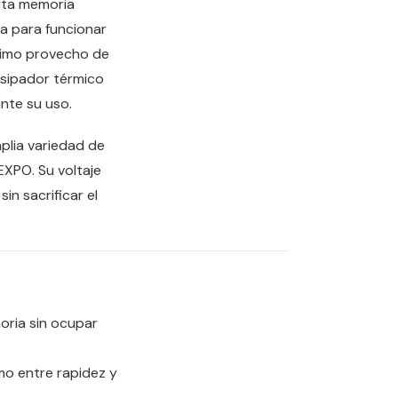
sta memoria
da para funcionar
áximo provecho de
isipador térmico
nte su uso.
plia variedad de
XPO. Su voltaje
in sacrificar el
oria sin ocupar
mo entre rapidez y