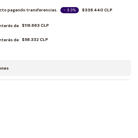
- 3.3%
$338.440 CLP
cto pagando transferencias.
$116.663 CLP
Interés de
$58.332 CLP
Interés de
ones