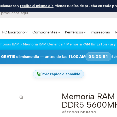
eccionados y
recibe el mismo día
, tienes 10 días de prueba en todo p
PC Escritorio
Componentes
Periféricos
Impresoras
T
morias RAM
Memoria RAM Genérica
Memoria RAM Kingston Fury
 GRATIS el mismo día
— antes de las
11:00 AM
03:33:51
Sol
🚀
Envío rápido disponible
Memoria RAM 
DDR5 5600MH
MÉTODOS DE PAGO