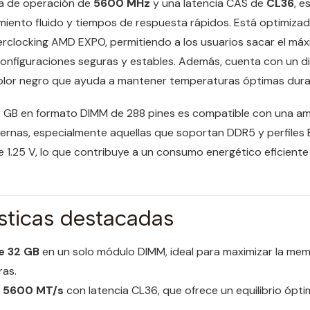
a de operación de
5600 MHz
y una latencia CAS de
CL36
, e
miento fluido y tiempos de respuesta rápidos. Está optimiza
verclocking AMD EXPO, permitiendo a los usuarios sacar el m
onfiguraciones seguras y estables. Además, cuenta con un d
 color negro que ayuda a mantener temperaturas óptimas dura
 GB en formato DIMM de 288 pines es compatible con una am
rnas, especialmente aquellas que soportan DDR5 y perfiles E
 1.25 V, lo que contribuye a un consumo energético eficiente s
sticas destacadas
e 32 GB
en un solo módulo DIMM, ideal para maximizar la mem
ras.
e 5600 MT/s
con latencia CL36, que ofrece un equilibrio ópti