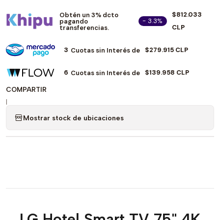
$812.033
Obtén un 3% dcto
- 3.3%
pagando
CLP
transferencias.
3
$279.915 CLP
Cuotas sin Interés de
6
$139.958 CLP
Cuotas sin Interés de
COMPARTIR
|
Mostrar stock de ubicaciones
LG Hotel Smart TV 75" 4K