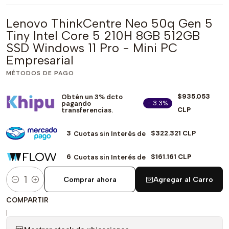
Lenovo ThinkCentre Neo 50q Gen 5
Tiny Intel Core 5 210H 8GB 512GB
SSD Windows 11 Pro - Mini PC
Empresarial
MÉTODOS DE PAGO
$935.053
Obtén un 3% dcto
- 3.3%
pagando
CLP
transferencias.
3
$322.321 CLP
Cuotas sin Interés de
6
$161.161 CLP
Cuotas sin Interés de
Comprar ahora
Agregar al Carro
Cantidad
COMPARTIR
|