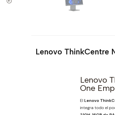
Lenovo ThinkCentre N
Lenovo T
One Empre
El
Lenovo ThinkC
integra todo el po
210H
,
16GB de R