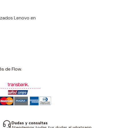
rizados Lenovo en
és de Flow.
Dudas y consultas
Atendemos todas tus dudas al whatsapp