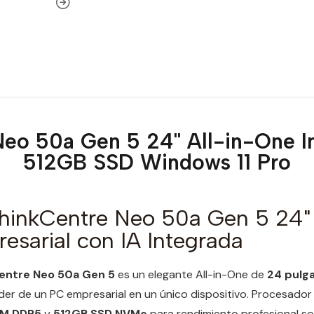
eo 50a Gen 5 24" All-in-One I
512GB SSD Windows 11 Pro
hinkCentre Neo 50a Gen 5 24" 
sarial con IA Integrada
entre Neo 50a Gen 5
es un elegante All-in-One de
24 pulg
der de un PC empresarial en un único dispositivo. Procesado
AM DDR5
y
512GB SSD NVMe
para rendimiento profesional so