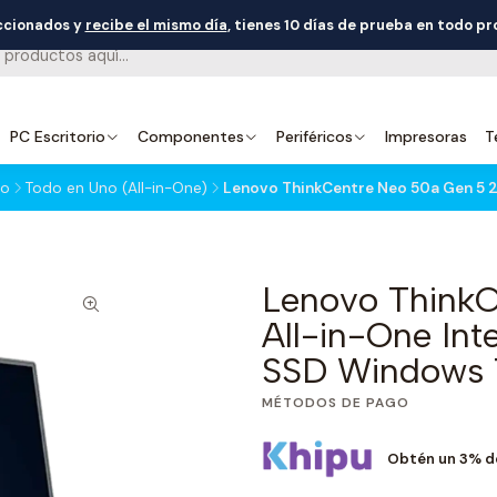
eccionados y
recibe el mismo día
, tienes 10 días de prueba en todo p
PC Escritorio
Componentes
Periféricos
Impresoras
T
io
Todo en Uno (All-in-One)
Lenovo ThinkCentre Neo 50a Gen 5 24
Lenovo ThinkC
All-in-One In
SSD Windows 1
MÉTODOS DE PAGO
Obtén un 3% d