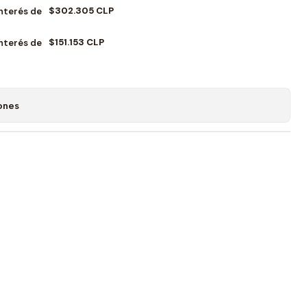
$302.305 CLP
Interés de
$151.153 CLP
Interés de
ones