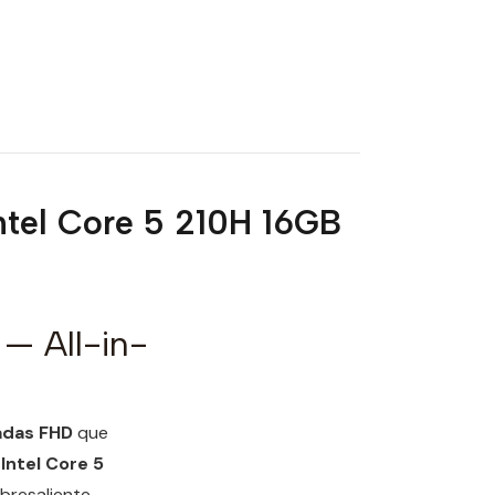
ntel Core 5 210H 16GB
— All-in-
adas FHD
que
r
Intel Core 5
bresaliente.