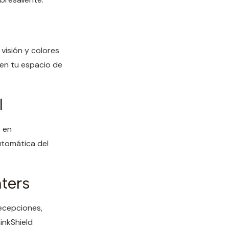
visión y colores
 en tu espacio de
l
o en
utomática del
ters
ecepciones,
inkShield