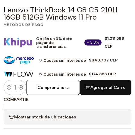
Lenovo ThinkBook 14 G8 C5 210H
16GB 512GB Windows 11 Pro
MÉTODOS DE PAGO
$1.011.598
Obtén un 3% dcto
- 3.3%
pagando
CLP
transferencias.
3
$348.707 CLP
Cuotas sin Interés de
6
$174.353 CLP
Cuotas sin Interés de
Comprar ahora
Agregar al Carro
Cantidad
COMPARTIR
|
Mostrar stock de ubicaciones