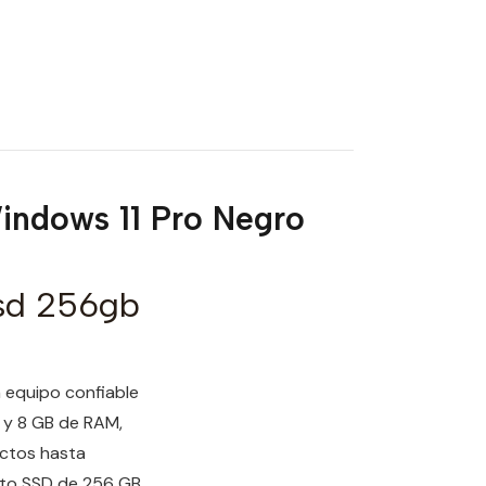
ndows 11 Pro Negro
sd 256gb
 equipo confiable
s y 8 GB de RAM,
ectos hasta
nto SSD de 256 GB