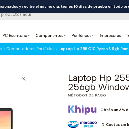
eccionados y
recibe el mismo día
, tienes 10 días de prueba en todo p
PC Escritorio
Componentes
Periféricos
Impresoras
T
es
Computadores Portátiles
Laptop Hp 255 G10 Ryzen 3 8gb Ram
Laptop Hp 25
256gb Windows
MÉTODOS DE PAGO
Obtén un 3% d
3
Cuotas sin 