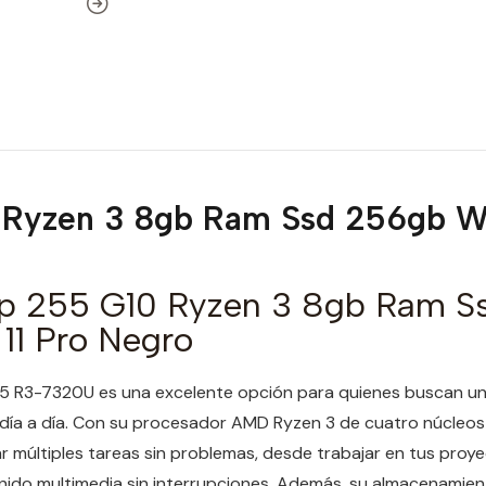
 Ryzen 3 8gb Ram Ssd 256gb Wi
p 255 G10 Ryzen 3 8gb Ram S
11 Pro Negro
5 R3-7320U es una excelente opción para quienes buscan un
l día a día. Con su procesador AMD Ryzen 3 de cuatro núcleo
ar múltiples tareas sin problemas, desde trabajar en tus proy
enido multimedia sin interrupciones. Además, su almacenamie