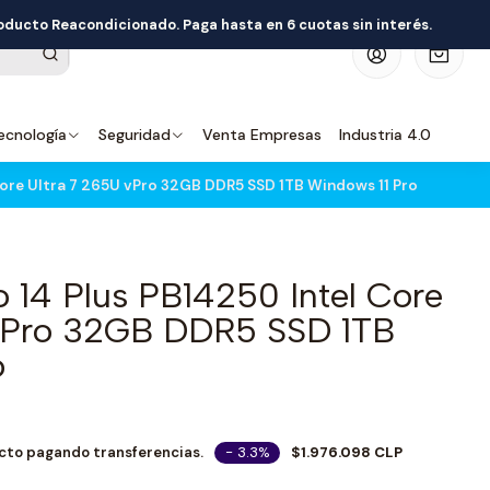
roducto Reacondicionado. Paga hasta en 6 cuotas sin interés.
0
ecnología
Seguridad
Venta Empresas
Industria 4.0
Core Ultra 7 265U vPro 32GB DDR5 SSD 1TB Windows 11 Pro
o 14 Plus PB14250 Intel Core
 vPro 32GB DDR5 SSD 1TB
o
- 3.3%
$1.976.098 CLP
cto pagando transferencias.