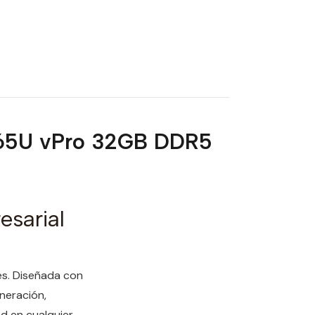
7 265U vPro 32GB DDR5
esarial
tes. Diseñada con
neración,
d en cualquier