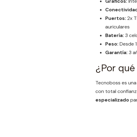
Gráficos:
Inte
Conectividad
Puertos:
2x T
auriculares
Batería:
3 cel
Peso:
Desde 1
Garantía:
3 a
¿Por qué
Tecnoboss es una 
con total confian
especializado
par