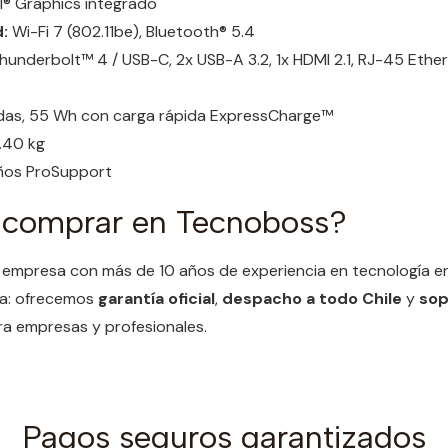
l® Graphics integrado
:
Wi-Fi 7 (802.11be), Bluetooth® 5.4
hunderbolt™ 4 / USB-C, 2x USB-A 3.2, 1x HDMI 2.1, RJ-45 Ether
das, 55 Wh con carga rápida ExpressCharge™
.40 kg
ños ProSupport
 comprar en Tecnoboss?
empresa con más de 10 años de experiencia en tecnología en
za: ofrecemos
garantía oficial
,
despacho a todo Chile
y
sop
a empresas y profesionales.
Pagos seguros garantizados