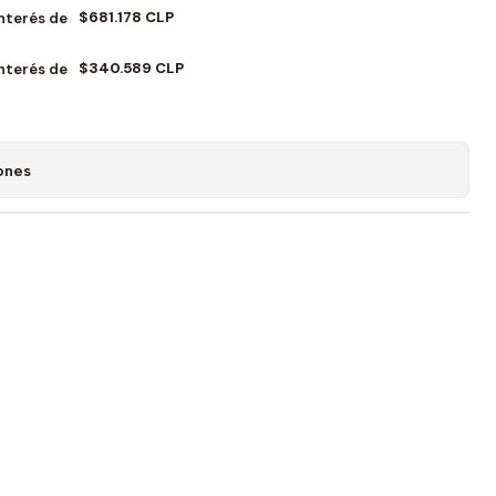
$681.178 CLP
Interés de
$340.589 CLP
Interés de
ones