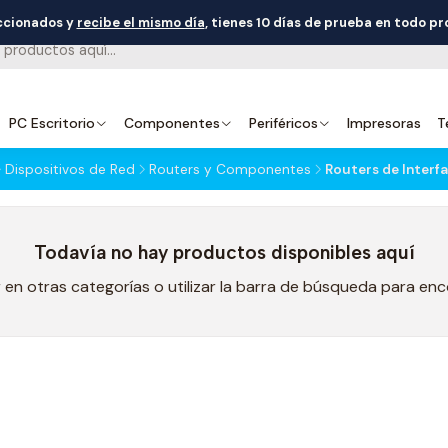
eccionados y
recibe el mismo día
, tienes 10 días de prueba en todo p
PC Escritorio
Componentes
Periféricos
Impresoras
T
Dispositivos de Red
Routers y Componentes
Routers de Interfa
Todavía no hay productos disponibles aquí
en otras categorías o utilizar la barra de búsqueda para en