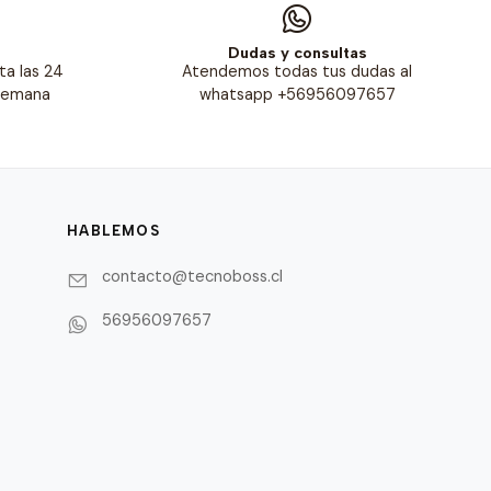
s
Dudas y consultas
ta las 24
Atendemos todas tus dudas al
 semana
whatsapp +56956097657
HABLEMOS
contacto@tecnoboss.cl
56956097657