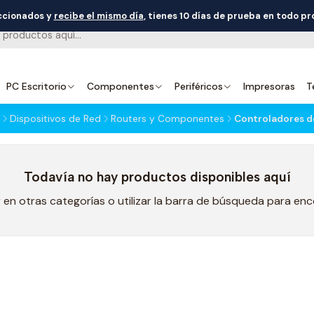
eccionados y
recibe el mismo día
, tienes 10 días de prueba en todo p
PC Escritorio
Componentes
Periféricos
Impresoras
T
Dispositivos de Red
Routers y Componentes
Controladores d
Todavía no hay productos disponibles aquí
en otras categorías o utilizar la barra de búsqueda para en