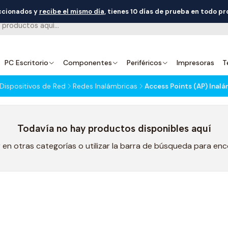
eccionados y
recibe el mismo día
, tienes 10 días de prueba en todo p
PC Escritorio
Componentes
Periféricos
Impresoras
T
Dispositivos de Red
Redes Inalámbricas
Access Points (AP) Inal
Todavía no hay productos disponibles aquí
en otras categorías o utilizar la barra de búsqueda para en