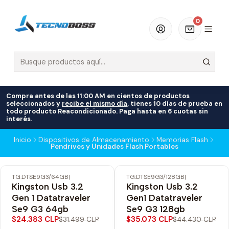
0
Compra antes de las 11:00 AM en cientos de productos
seleccionados y
recibe el mismo día
, tienes 10 días de prueba en
todo producto Reacondicionado. Paga hasta en 6 cuotas sin
interés.
Inicio
Dispositivos de Almacenamiento
Memorias Flash
Pendrives y Unidades Flash Portables
TG:DTSE9G3/64GB
|
TG:DTSE9G3/128GB
|
-23% OFF
-21% OFF
Kingston Usb 3.2
Kingston Usb 3.2
Gen 1 Datatraveler
Gen1 Datatraveler
Se9 G3 64gb
Se9 G3 128gb
$24.383 CLP
$35.073 CLP
$31.499 CLP
$44.430 CLP