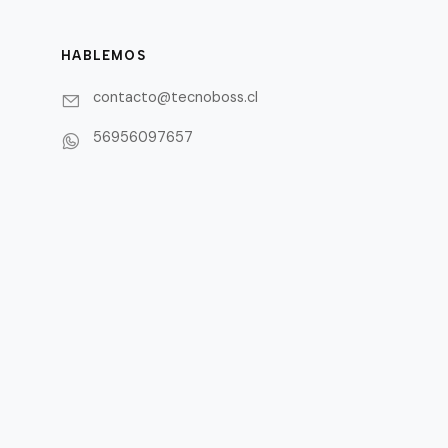
HABLEMOS
contacto@tecnoboss.cl
56956097657