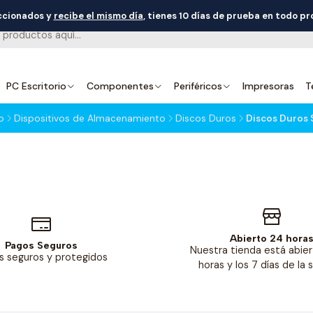
eccionados y
recibe el mismo día
, tienes 10 días de prueba en todo p
PC Escritorio
Componentes
Periféricos
Impresoras
T
o
Dispositivos de Almacenamiento
Discos Duros
Discos Duros 
Abierto 24 hora
Pagos Seguros
Nuestra tienda está abier
s seguros y protegidos
horas y los 7 días de la