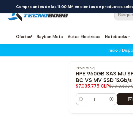
Compra antes de las 11:00 AM en cientos de productos sel
Ofertas!
Rayban Meta
Autos Electricos
Notebooks
Inicio
Dispo
IN:5217952
|
-21% OFF
HPE 960GB SAS MU S
Envío Gratis
BC VS MV SSD 12Gb/s
$7.035.775 CLP
$8.919.593 
Cantidad