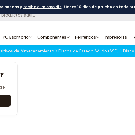
eccionados y
recibe el mismo día
, tienes 10 días de prueba en todo p
PC Escritorio
Componentes
Periféricos
Impresoras
T
sitivos de Almacenamiento
Discos de Estado Sólido (SSD)
Disco
FF
CLP