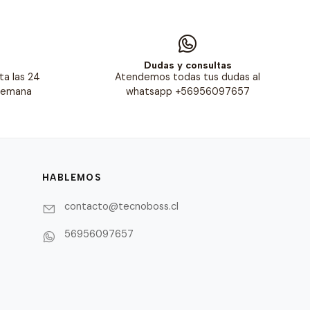
s
Dudas y consultas
ta las 24
Atendemos todas tus dudas al
 semana
whatsapp +56956097657
HABLEMOS
contacto@tecnoboss.cl
56956097657