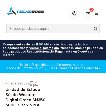
0
Compra antes de las 11:00 AM en cientos de productos
seleccionados y
recibe el mismo día
, tienes 10 días de prueba en
todo producto Reacondicionado. Paga hasta en 6 cuotas sin
interés.
Inicio
Dispositivos de Almacenamiento
Discos de Estado Sólido (SSD)
Discos de Estado Sólido M.2
Western
-17% OFF
FI:718037880099
|
Digital
Unidad de Estado
Sólido Western
Digital Green SN350
500GB, M.2 2280,