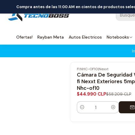
Compra antes de las 11:00 AM en cientos de productos sel
Ofertas!
Rayban Meta
Autos Electricos
Notebooks
I
FI:NHC-OF10
|
Nexxt
-23% OFF
Cámara De Seguridad 
fi Nexxt Exteriores 5m
Nhc-of10
$44.990 CLP
$58.209 CLP
Cantidad