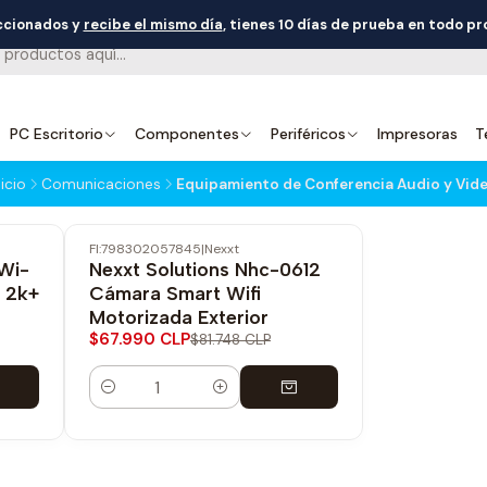
eccionados y
recibe el mismo día
, tienes 10 días de prueba en todo p
PC Escritorio
Componentes
Periféricos
Impresoras
T
nicio
Comunicaciones
Equipamiento de Conferencia Audio y Vid
FI:798302057845
|
Nexxt
-17% OFF
Wi-
Nexxt Solutions Nhc-0612
p 2k+
Cámara Smart Wifi
Motorizada Exterior
$67.990 CLP
$81.748 CLP
Cantidad