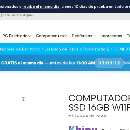
eccionados y
recibe el mismo día
, tienes 10 días de prueba en todo p
PC Escritorio
Componentes
Periféricos
Impresoras
T
adores de Escritorio
Estación de Trabajo (Workstation)
COMPUTA
 GRATIS el mismo día
— antes de las
11:00 AM
03:03:11
Sol
COMPUTADOR 
SSD 16GB W11
MÉTODOS DE PAGO