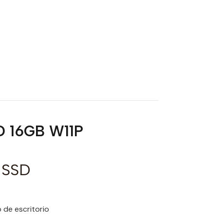
 16GB W11P
 SSD
 de escritorio