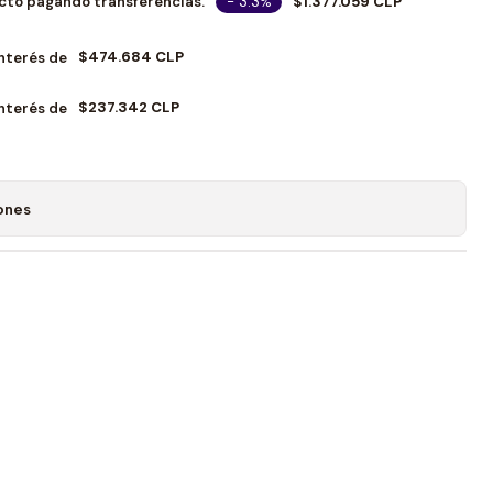
- 3.3%
$1.377.059 CLP
cto pagando transferencias.
$474.684 CLP
Interés de
$237.342 CLP
Interés de
ones