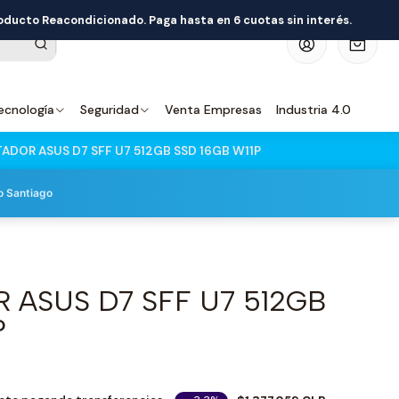
roducto Reacondicionado. Paga hasta en 6 cuotas sin interés.
0
ecnología
Seguridad
Venta Empresas
Industria 4.0
DOR ASUS D7 SFF U7 512GB SSD 16GB W11P
o Santiago
ASUS D7 SFF U7 512GB
P